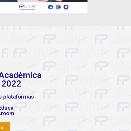
 Académica
l 2022
s plataformas
Educa
ssroom
ga